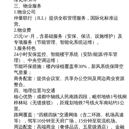
三、物业服务
1.物业公司
仲量联行（JLL）提供全权管理服务，国际化标准运
营。
2.物业费
25元/㎡·月，含基础服务（安保、保洁、设施维护）及
专项服务（节能管理、智能化系统运维）。
3.服务特色
24小时安保监控、智能楼宇系统（安防/能源/停车管
理）、中央空调运维；
节能环保措施：楼内绿植覆盖率30%，新风系统保障空
气质量；
商务配套：提供会议室、共享办公空间及周边商业资源
整合。
四、地理位置与交通
核心优势：成都中轴线人民南路四段，毗邻地铁1号线桐
梓林站（无缝接驳），距规划地铁7号线火车南站约1公
里。
路网覆盖：“四横四纵”交通网络（含二环路、机场高速
等），驾车10分钟至天府广场，15分钟至双流机场。
周边配套：高端商业（奢侈品店、五星级酒店）、金融