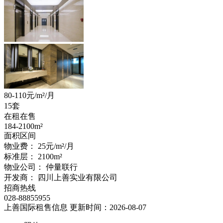
80-110
元/m²/月
15套
在租在售
184-2100
m²
面积区间
物业费：
25元/m²/月
标准层：
2100
m²
物业公司：
仲量联行
开发商：
四川上善实业有限公司
招商热线
028-88855955
上善国际租售信息
更新时间：2026-08-07