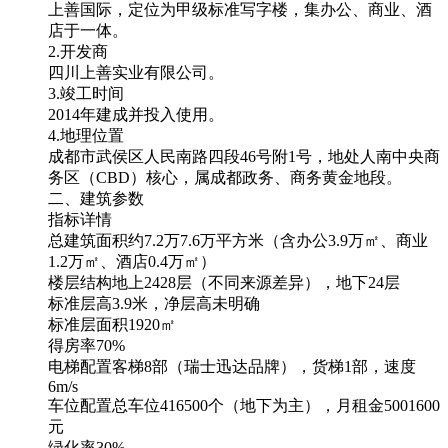
上善国际，定位为甲级标准写字楼，集办公、商业、酒
店于一体。
2.开发商
四川上善实业有限公司。
3.竣工时间
2014年建成并投入使用。
4.地理位置
成都市武侯区人民南路四段46号附1号，地处人南中央商
务区（CBD）核心，属成都政务、商务黄金地段。
二、建筑参数
指标详情
总建筑面积约7.2万7.6万平方米（含办公3.9万㎡、商业
1.2万㎡、酒店0.4万㎡）
楼层结构地上2428层（不同来源差异），地下24层
标准层高3.9米，净层高未明确
标准层面积1920㎡
得房率70%
电梯配置客梯8部（瑞士迅达品牌），货梯1部，速度
6m/s
车位配置总车位416500个（地下为主），月租金5001600
元
绿化率30%